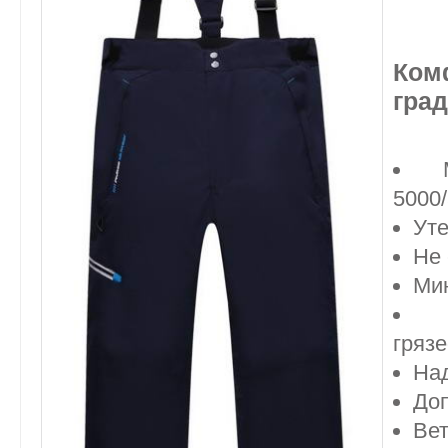
Ко
град
5000
Уте
Не
Ми
гряз
На
До
Ве