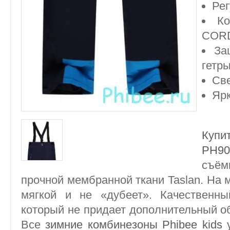
Ре
Ко
COR
За
гетры
Св
Ярк
Купи
PH90
съём
прочной мембранной ткани Taslan. На м
мягкой и не «дубеет». Качественны
который не придает дополнительный 
Все
зимние комбинезоны Phibee kids
у