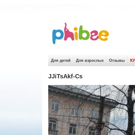
Для детей
Для взрослых
Отзывы
К
JJiTsAkf-Cs